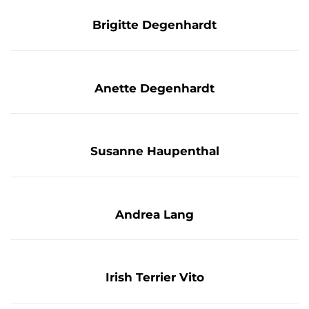
Brigitte Degenhardt
Anette Degenhardt
Susanne Haupenthal
Schmuck ist meine Leidenschaft. Schon als Kind war ich
fasziniert von den vielseitigen Materialien, Formen und
Farben. Diamonds are Girls best friends!
Andrea Lang
Spezialistin für Verkauf und Dekoration: Sie setzt unsere
Schmuckstücke ins rechte Licht und liebt das Verkaufen
und den Kontakt mit ihren Kunden.
Irish Terrier Vito
Wuff, wuff!