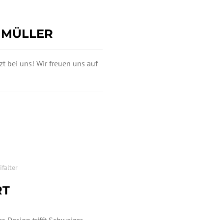
 MÜLLER
t bei uns! Wir freuen uns auf
ifalter
RT
s Design trifft Schweizer