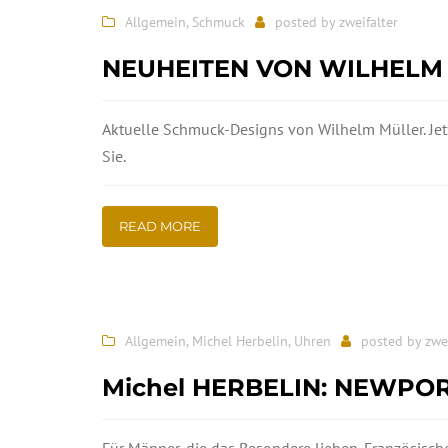
Allgemein
,
Schmuck
posted by
zweifalter
NEUHEITEN VON WILHELM
Aktuelle Schmuck-Designs von Wilhelm Müller. Jetz
Sie.
READ MORE
Allgemein
,
Michel Herbelin
,
Uhren
posted by
zwe
Michel HERBELIN: NEWPO
Für Männer, die das Besondere lieben. Französische