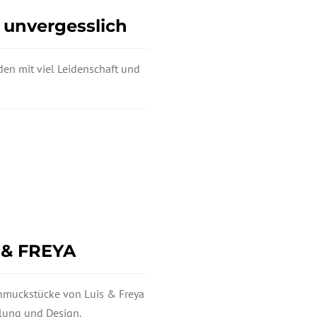
d unvergesslich
n mit viel Leidenschaft und
 & FREYA
Schmuckstücke von Luis & Freya
lung und Design.