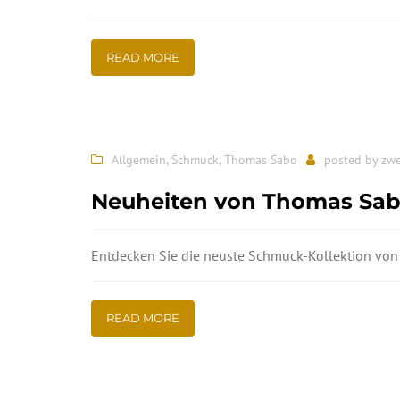
READ MORE
Allgemein
,
Schmuck
,
Thomas Sabo
posted by
zwe
Neuheiten von Thomas Sa
Entdecken Sie die neuste Schmuck-Kollektion von 
READ MORE