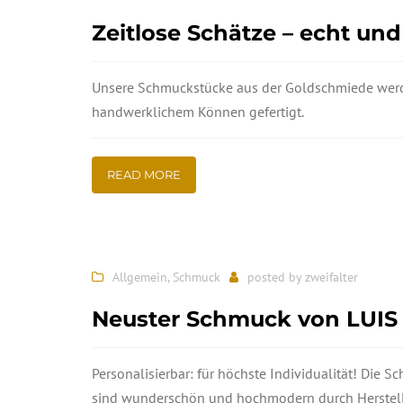
Zeitlose Schätze – echt un
Unsere Schmuckstücke aus der Goldschmiede werde
handwerklichem Können gefertigt.
READ MORE
Allgemein
,
Schmuck
posted by
zweifalter
Neuster Schmuck von LUIS
Personalisierbar: für höchste Individualität! Die 
sind wunderschön und hochmodern durch Herstel