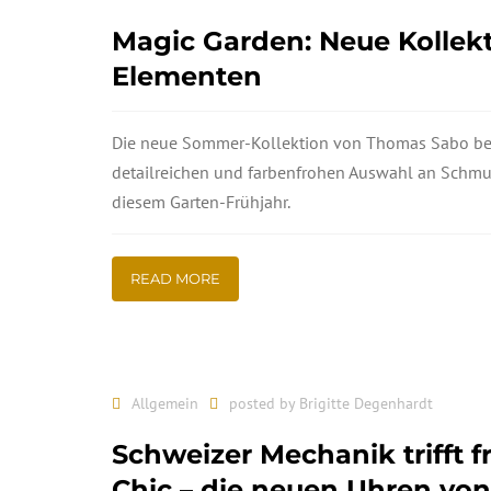
Magic Garden: Neue Kollekt
Elementen
Die neue Sommer-Kollektion von Thomas Sabo bez
detailreichen und farbenfrohen Auswahl an Schm
diesem Garten-Frühjahr.
READ MORE
Allgemein
posted by
Brigitte Degenhardt
Schweizer Mechanik trifft 
Chic – die neuen Uhren von