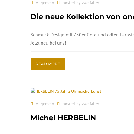
Allgemein
posted by
zweifalter
Die neue Kollektion von o
Schmuck-Design mit 750er Gold und edlen Farbst
Jetzt neu bei uns!
READ MORE
Allgemein
posted by
zweifalter
Michel HERBELIN