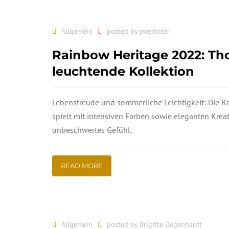
Allgemein
posted by
zweifalter
Rainbow Heritage 2022: T
leuchtende Kollektion
Lebensfreude und sommerliche Leichtigkeit: Die R
spielt mit intensiven Farben sowie eleganten Krea
unbeschwertes Gefühl.
READ MORE
Allgemein
posted by
Brigitte Degenhardt