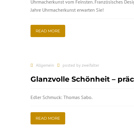
Uhrmacherkunst vom Feinsten. Französisches Desig
Jahre Uhrmacherkunst erwarten Sie!
READ MORE
Allgemein
posted by
zweifalter
Glanzvolle Schönheit – prä
Edler Schmuck: Thomas Sabo.
READ MORE