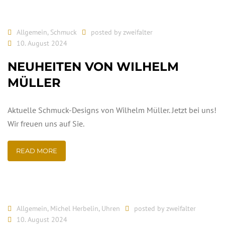
Allgemein
,
Schmuck
posted by
zweifalter
10. August 2024
NEUHEITEN VON WILHELM
MÜLLER
Aktuelle Schmuck-Designs von Wilhelm Müller. Jetzt bei uns!
Wir freuen uns auf Sie.
READ MORE
Allgemein
,
Michel Herbelin
,
Uhren
posted by
zweifalter
10. August 2024