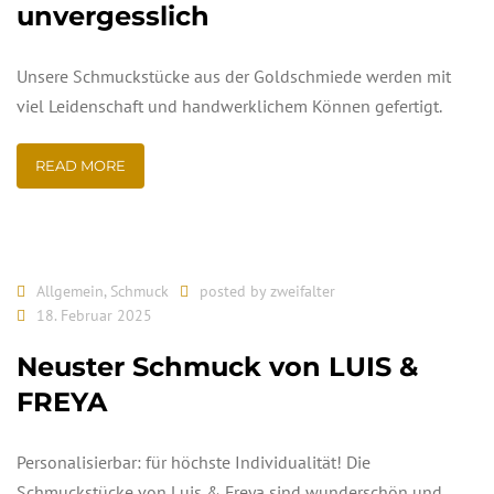
unvergesslich
Unsere Schmuckstücke aus der Goldschmiede werden mit
viel Leidenschaft und handwerklichem Können gefertigt.
READ MORE
Allgemein
,
Schmuck
posted by
zweifalter
18. Februar 2025
Neuster Schmuck von LUIS &
FREYA
Personalisierbar: für höchste Individualität! Die
Schmuckstücke von Luis & Freya sind wunderschön und